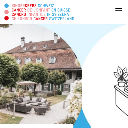
Cercare in questa pagina
Menu
DONATE ORA
Chi siamo
Attività
Survivorship
Piattaforma informativa