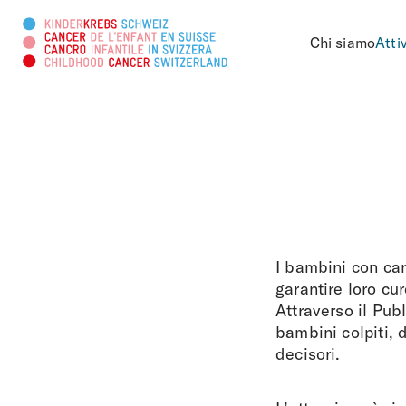
Chi siamo
Atti
Cercare in questa pagina
I bambini con can
garantire loro cu
Attraverso il Pub
bambini colpiti, d
decisori.