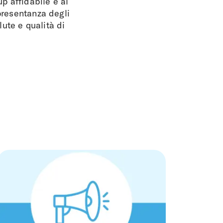
up affidabile e al
ppresentanza degli
lute e qualità di