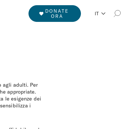
DONATE
IT
Rice
ORA
agli adulti. Per
che appropriate.
ta le esigenze dei
sensibilizza i