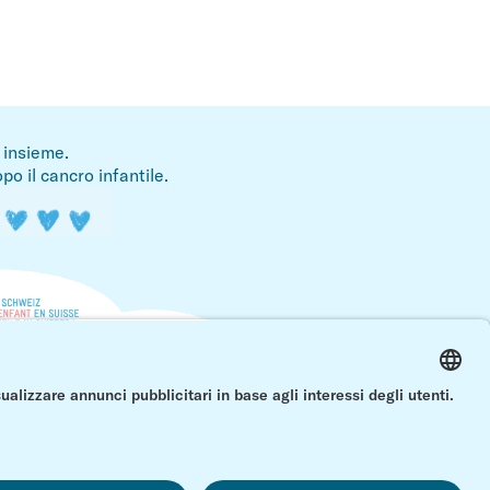
i insieme.
po il cancro infantile.
verso 