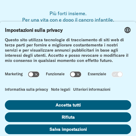
Più forti insieme.
Per una vita con e dopo il cancro infantile.
Note legali
Protezione dei dati
Contatto
vers
Impostazioni dei cookie