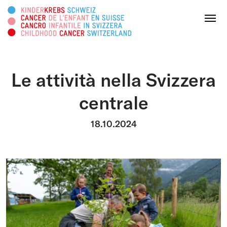
Cercare in questa pagina
Menu
Le attività nella Svizzera
DONATE ORA
centrale
Chi siamo
18.10.2024
Attività
Survivorship
Piattaforma informativa