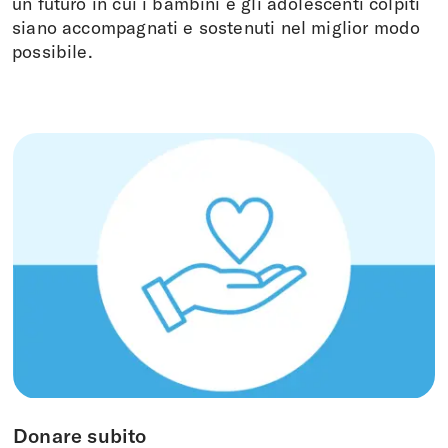
Fare una donazione
un futuro in cui i bambini e gli adolescenti colpiti
siano accompagnati e sostenuti nel miglior modo
possibile.
DE
FR
EN
IT
Donare subito