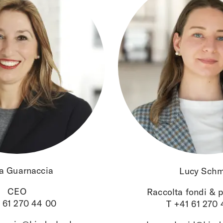
a
Guarnaccia
Lucy
Schm
CEO
Raccolta fondi & p
 61 270 44 00
T +41 61 270