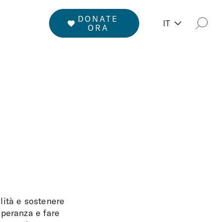
DONATE
IT
Rice
ORA
lità e sostenere
speranza e fare