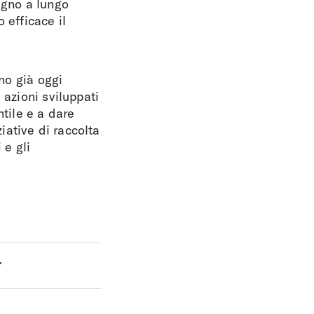
egno a lungo
 efficace il
ano già oggi
 azioni sviluppati
ntile e a dare
ative di raccolta
 e gli