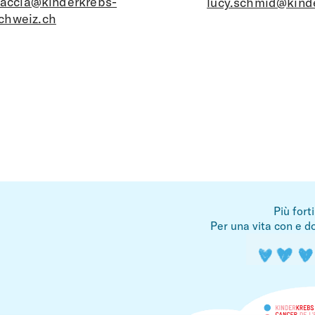
naccia@kinderkrebs-
lucy.schmid@kind
chweiz.ch
Più fort
Per una vita con e do