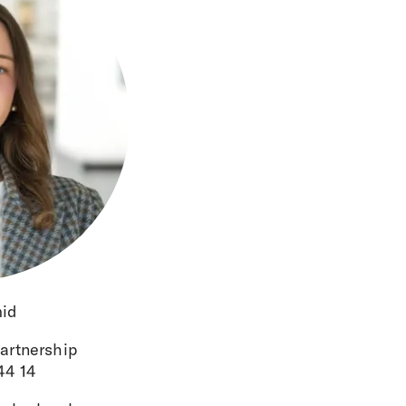
id
artnership
 44 14