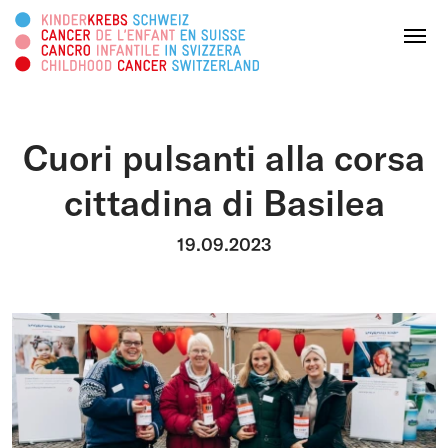
Cercare in questa pagina
Menu
Cuori pulsanti alla corsa
DONATE ORA
cittadina di Basilea
Chi siamo
19.09.2023
Attività
Survivorship
Piattaforma informativa