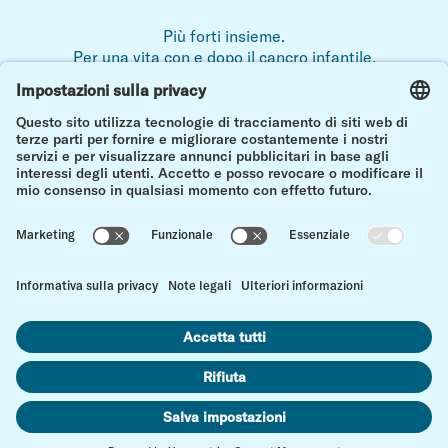
Più forti insieme.
Per una vita con e dopo il cancro infantile.
Note legali
Protezione dei dati
Contatto
vers
Impostazioni dei cookie
© Kinderkrebs Schweiz