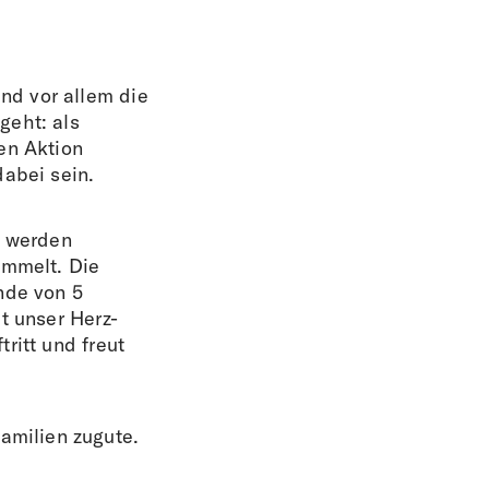
nd vor allem die
geht: als
en Aktion
dabei sein.
s werden
mmelt. Die
nde von 5
t unser Herz-
ritt und freut
milien zugute.