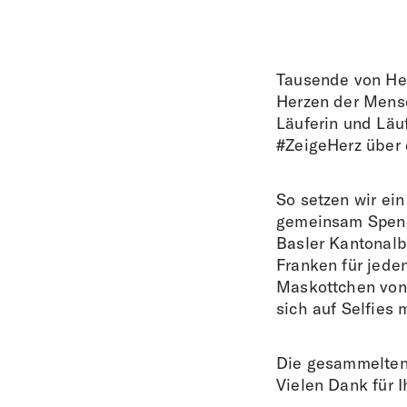
Tausende von Her
Herzen der Mensc
Läuferin und Läu
#ZeigeHerz über 
So setzen wir ei
gemeinsam Spend
Basler Kantonalb
Franken für jeden
Maskottchen von d
sich auf Selfies
Die gesammelten
Vielen Dank für I