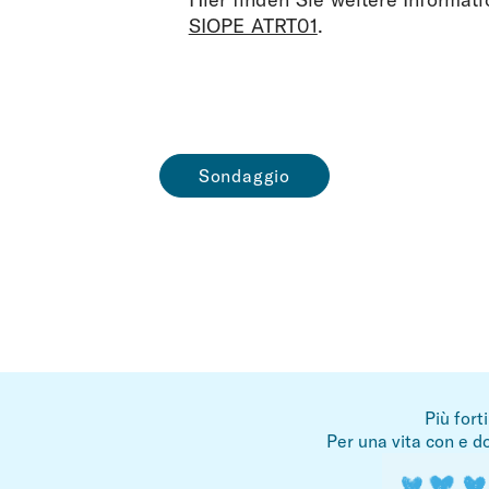
SIOPE ATRT01
.
Sondaggio
Più fort
Per una vita con e do