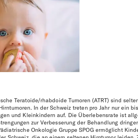
sche Teratoide/rhabdoide Tumoren (ATRT) sind selte
rntumoren. In der Schweiz treten pro Jahr nur ein bis
gen und Kleinkindern auf. Die Überlebensrate ist allg
trengungen zur Verbesserung der Behandlung dringen
Pädiatrische Onkologie Gruppe SPOG ermöglicht Kind
der Schweiz, die an einem seltenen Hirntumor leiden,