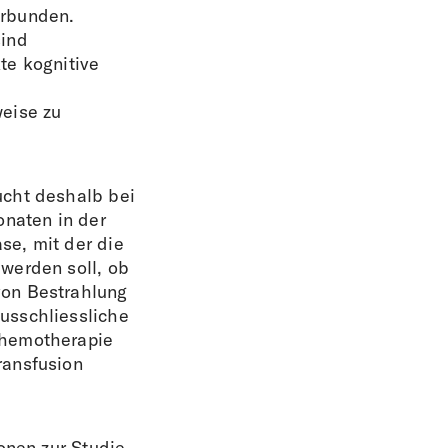
erbunden.
sind
te kognitive
eise zu
ucht deshalb bei
onaten in der
e, mit der die
werden soll, ob
on Bestrahlung
usschliessliche
Chemotherapie
ransfusion
ionen zur
Studie