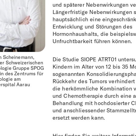
und späterer Nebenwirkungen v
Längerfristige Nebenwirkungen 
hauptsächlich eine eingeschränk
Entwicklung und Störungen des
Hormonhaushalts, die beispielsw
Unfruchtbarkeit führen können.
in Scheinemann,
Die Studie SIOPE ATRT01 unters
der Schweizerischen
Kindern im Alter von 12 bis 35 M
ologie Gruppe SPOG
rin des Zentrums für
sogenannten Konsolidierungsphas
ologie am
Rückkehr des Tumors verhindert 
rspital Aarau
die herkömmliche Kombination v
und Chemotherapie durch eine a
Behandlung mit hochdosierter 
und anschliessender Stammzellt
ersetzt werden kann.
Hier finden Sie weitere Informat