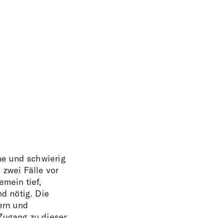
ne und schwierig
 zwei Fälle vor
emein tief,
d nötig. Die
ern und
 Zugang zu dieser