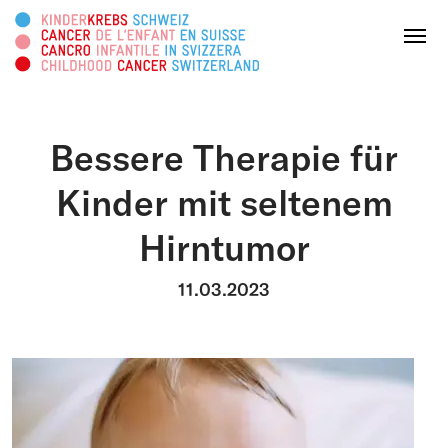
Rechercher sur ce site web
Menu
Bessere Therapie für
FAIRE UN DON
Kinder mit seltenem
Hirntumor
À propos
11.03.2023
Domaines d’action
Survivorship
Plateforme d'info