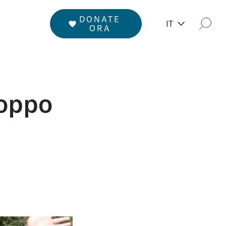
DONATE
IT
Rice
ORA
oppo