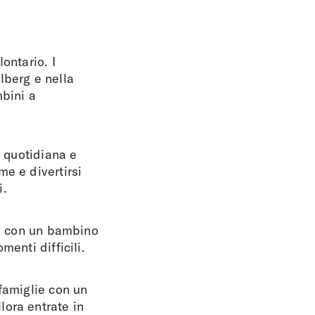
ontario. I
lberg e nella
mbini a
a quotidiana e
e e divertirsi
i.
ie con un bambino
enti difficili.
famiglie con un
lora entrate in