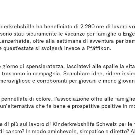
derkrebshilfe ha beneficiato di 2.290 ore di lavoro vol
sono stati sicuramente le vacanze per famiglie a Enge
 Lenzerheide, oltre alla settimana di avventura per ba
quest'estate si svolgerà invece a Pfäffikon.
giorno di spensieratezza, lasciatevi alle spalle la vit
 trascorso in compagnia. Scambiare idee, ridere insiem
meravigliose e corroboranti per giovani e meno giovan
pennellate di colore, l'associazione offre alle famigl
un’alternativa che fa bene e prospettive positive in mom
 di più sul lavoro di Kinderkrebshilfe Schweiz per le 
 cancro? In modo amichevole, simpatico e diretto? Al