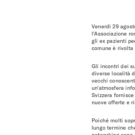
Venerdì 29 agosto
l'Associazione r
gli ex pazienti p
comune è rivolta a
Gli incontri dei s
diverse località 
vecchi conoscenti
un'atmosfera infor
Svizzera fornisce
nuove offerte e 
Poiché molti sopr
lungo termine che
networking sono 