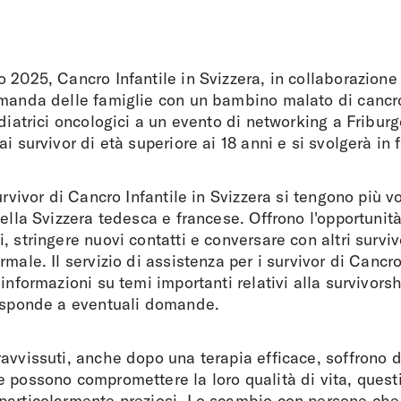
 2025, Cancro Infantile in Svizzera, in collaborazione
omanda delle famiglie con un bambino malato di cancr
ediatrici oncologici a un evento di networking a Fribur
i survivor di età superiore ai 18 anni e si svolgerà in 
urvivor di Cancro Infantile in Svizzera si tengono più vo
della Svizzera tedesca e francese. Offrono l'opportunità
, stringere nuovi contatti e conversare con altri surviv
male. Il servizio di assistenza per i survivor di Cancro
 informazioni su temi importanti relativi alla survivors
risponde a eventuali domande.
avvissuti, anche dopo una terapia efficace, soffrono 
 possono compromettere la loro qualità di vita, questi
particolarmente preziosi. Lo scambio con persone che 