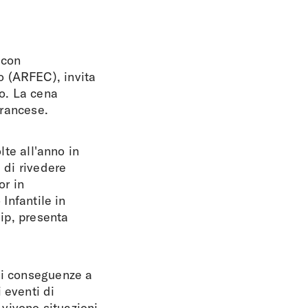
 con
o (ARFEC), invita
go. La cena
francese.
lte all'anno in
 di rivedere
or in
 Infantile in
hip, presenta
di conseguenze a
 eventi di
vivono situazioni