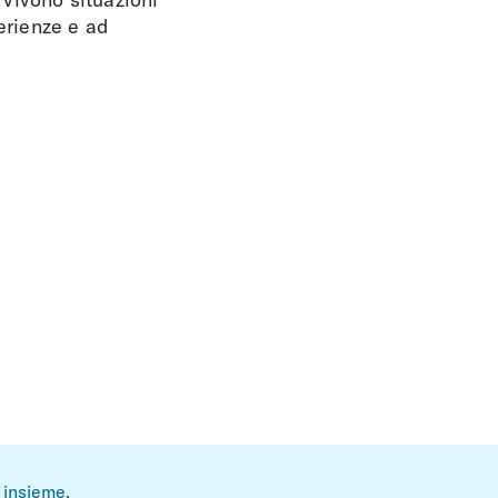
erienze e ad
i insieme.