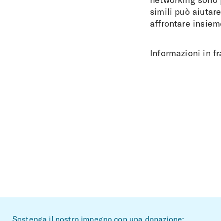
simili può aiutar
affrontare insiem
Informazioni in f
Sostenga il nostro impegno con una donazione: