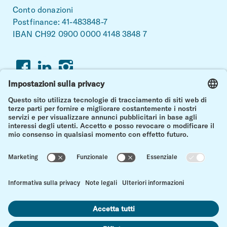
Conto donazioni
Postfinance: 41-483848-7
IBAN CH92 0900 0000 4148 3848 7
Facebook
Linkedin
Instagram
Più forti insieme.
Per una vita con e dopo il cancro infantile.
vers