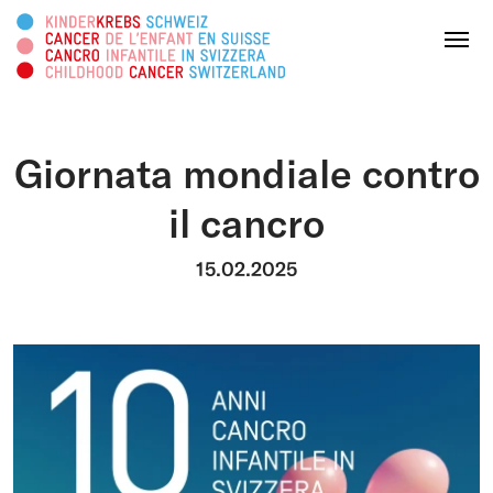
Cercare in questa pagina
Menu
Giornata mondiale contro
DONATE ORA
il cancro
Chi siamo
15.02.2025
Attività
Survivorship
Piattaforma informativa