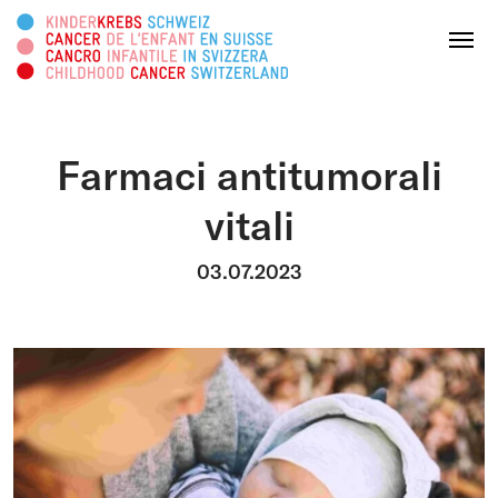
Cercare in questa pagina
Menu
Farmaci antitumorali
DONATE ORA
vitali
Chi siamo
03.07.2023
Attività
Survivorship
Piattaforma informativa