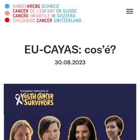
Cercare in questa pagina
Menu
EU-CAYAS: cos’é?
DONATE ORA
30.08.2023
Chi siamo
Attività
Survivorship
Piattaforma informativa