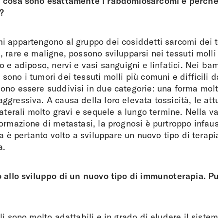
, cosa sono esattamente i rabdomiosarcomi e perché
?
 appartengono al gruppo dei cosiddetti sarcomi dei te
 rare e maligne, possono svilupparsi nei tessuti moll
o e adiposo, nervi e vasi sanguigni e linfatici. Nei bam
ono i tumori dei tessuti molli più comuni e difficili da
ono essere suddivisi in due categorie: una forma mol
gressiva. A causa della loro elevata tossicità, le attu
laterali molto gravi e sequele a lungo termine. Nella v
ormazione di metastasi, la prognosi è purtroppo infaust
a è pertanto volto a sviluppare un nuovo tipo di terapia
a.
o allo sviluppo di un nuovo tipo di immunoterapia. P
li sono molto adattabili e in grado di eludere il siste