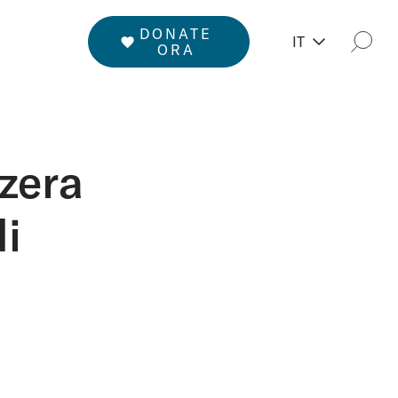
DONATE
IT
Rice
ORA
zzera
i