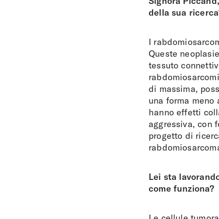
Signora Piccand
della sua ricerca
I rabdomiosarcomi
Queste neoplasie,
tessuto connettiv
rabdomiosarcomi s
di massima, poss
una forma meno ag
hanno effetti col
aggressiva, con f
progetto di ricerc
rabdomiosarcom
Lei sta lavorand
come funziona?
Le cellule tumora