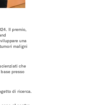
024. Il premio,
cand
 sviluppare una
tumori maligni
scienziati che
i base presso
getto di ricerca.