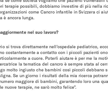
 ma se come società vogliamo che pazienti vulnerabili
ri terapie possibili, dobbiamo investire di più nella ric
organizzazioni come Cancro infantile in Svizzera ci aiut
a è ancora lunga.
aggiormente nel suo lavoro?
orio si trova direttamente nell'ospedale pediatrico, ec
no costantemente a contatto con i piccoli pazienti oncol
rticolarmente a cuore. Poterli aiutare è per me la mot
rcatrice la tematica del cancro è sempre stata al cen
ngo molto ingiusto che bambini così piccoli debbano so
igna. Se un giorno i risultati della mia ricerca potrann
numero maggiore di bambini, garantendo loro una qual
le nuove terapie, ne sarò molto felice".