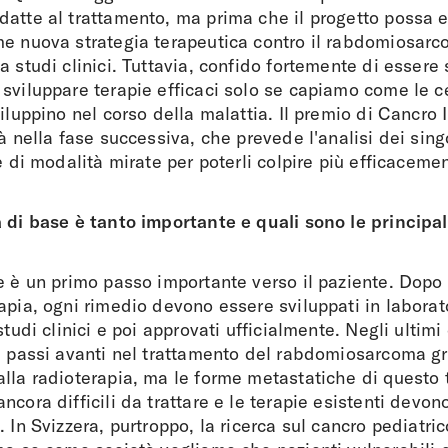
datte al trattamento, ma prima che il progetto possa 
me nuova strategia terapeutica contro il rabdomiosarc
a studi clinici. Tuttavia, confido fortemente di essere 
sviluppare terapie efficaci solo se capiamo come le ce
iluppino nel corso della malattia. Il premio di Cancro I
à nella fase successiva, che prevede l'analisi dei singo
ne di modalità mirate per poterli colpire più efficaceme
 di base è tanto importante e quali sono le principal
e è un primo passo importante verso il paziente. Dopo 
apia, ogni rimedio devono essere sviluppati in laborat
studi clinici e poi approvati ufficialmente. Negli ultim
i passi avanti nel trattamento del rabdomiosarcoma gr
alla radioterapia, ma le forme metastatiche di questo
ncora difficili da trattare e le terapie esistenti devo
 In Svizzera, purtroppo, la ricerca sul cancro pediatric