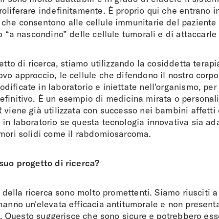
oliferare indefinitamente. È proprio qui che entrano in
 che consentono alle cellule immunitarie del paziente
co “a nascondino” delle cellule tumorali e di attaccarl
getto di ricerca, stiamo utilizzando la cosiddetta terap
vo approccio, le cellule che difendono il nostro corp
ificate in laboratorio e iniettate nell'organismo, per 
finitivo. È un esempio di medicina mirata o personali
 viene già utilizzata con successo nei bambini affetti
in laboratorio se questa tecnologia innovativa sia ad
umori solidi come il rabdomiosarcoma.
 suo progetto di ricerca?
ti della ricerca sono molto promettenti. Siamo riusciti 
hanno un'elevata efficacia antitumorale e non presenta
ili. Questo suggerisce che sono sicure e potrebbero ess