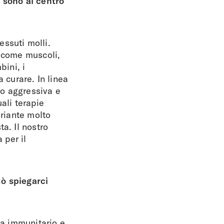
 sono al centro
ssuti molli.
i come muscoli,
bini, i
 curare. In linea
to aggressiva e
ali terapie
ariante molto
a. Il nostro
 per il
uò spiegarci
ma immunitario e