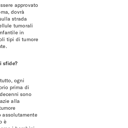
essere approvato
oma, dovrà
sulla strada
llule tumorali
nfantile in
li tipi di tumore
nte.
i sfide?
tutto, ogni
orio prima di
i decenni sono
azie alla
 tumore
no assolutamente
o è