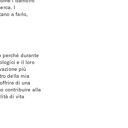
 come i bambini
erca. I
ano a farlo,
co perché durante
ogici e il loro
ivazione più
tro della mia
ffrire di una
o contribuire alla
ità di vita