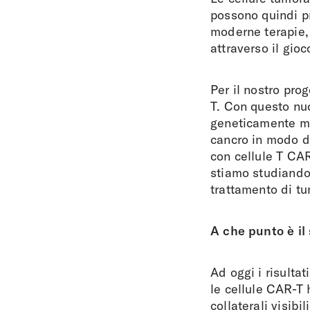
possono quindi pr
moderne terapie,
attraverso il gio
Per il nostro pro
T. Con questo nuo
geneticamente mod
cancro in modo de
con cellule T CAR
stiamo studiando 
trattamento di t
A che punto è il
Ad oggi i risulta
le cellule CAR-T 
collaterali visib