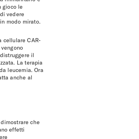
 gioco le
 di vedere
e in modo mirato.
ia cellulare CAR-
o vengono
distruggere il
zzata. La terapia
 da leucemia. Ora
atta anche al
a dimostrare che
no effetti
ere