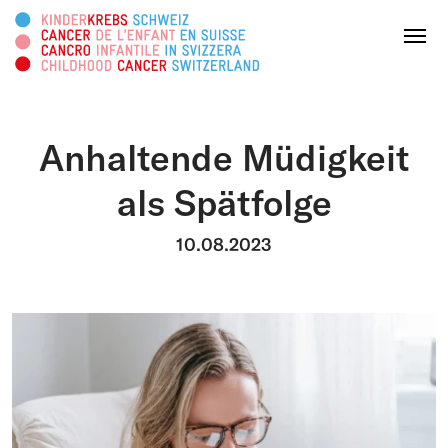
Cercare in questa pagina
Menu
Anhaltende Müdigkeit
DONATE ORA
als Spätfolge
Chi siamo
10.08.2023
Attività
Survivorship
Piattaforma informativa