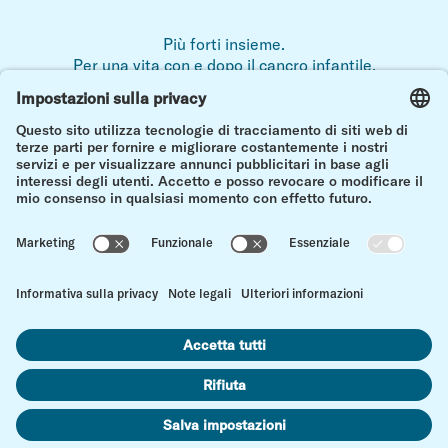
Più forti insieme.
Per una vita con e dopo il cancro infantile.
Note legali
Protezione dei dati
Contatto
vers
Impostazioni dei cookie