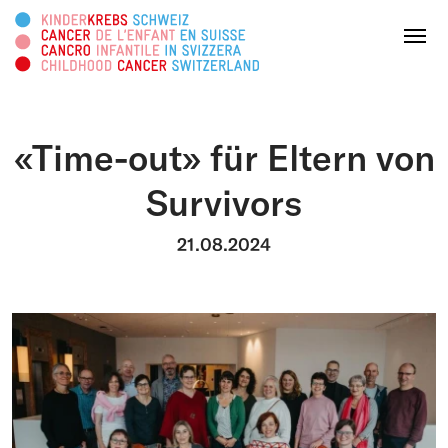
Rechercher sur ce site web
Menu
«Time-out» für Eltern von
FAIRE UN DON
Survivors
À propos
21.08.2024
Domaines d’action
Survivorship
Plateforme d'info