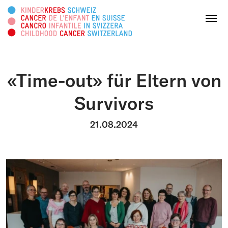
Search this web page
Menu
«Time-out» für Eltern von
DONATE
Survivors
About us
21.08.2024
Areas of activity
Survivorship
Information platform