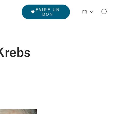
FAIRE UN
FR
Rech
DON
Krebs