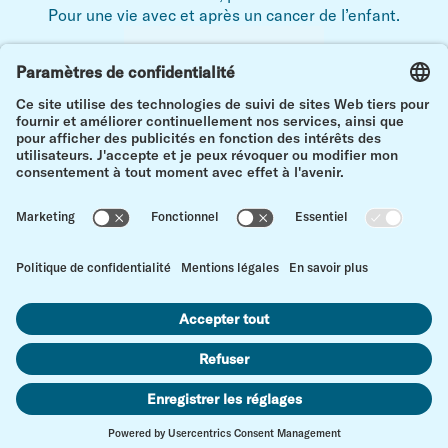
Pour une vie avec et après un cancer de l’enfant.
Mentions légales
Déclaration de protection des données
Contact
en h
Paramètres des cookies
© Kinderkrebs Schweiz