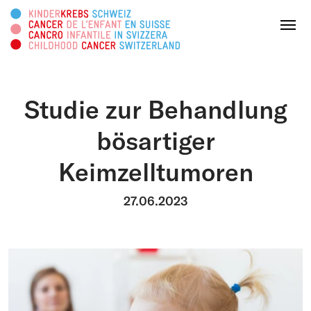
Rechercher sur ce site web
Menu
Studie zur Behandlung
FAIRE UN DON
bösartiger
Keimzelltumoren
À propos
27.06.2023
Domaines d’action
Survivorship
Plateforme d'info