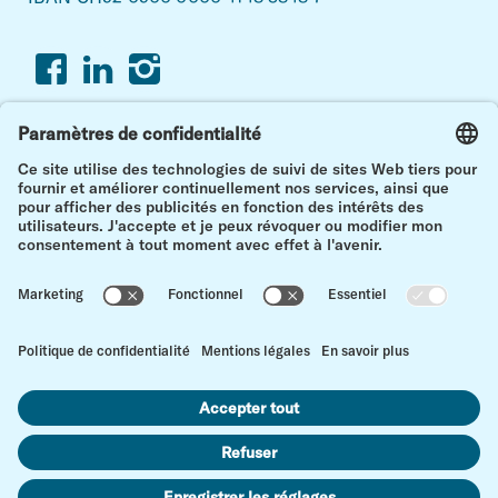
Facebook
Linkedin
Instagram
Ensemble, plus forts.
Pour une vie avec et après un cancer de l’enfant.
en h