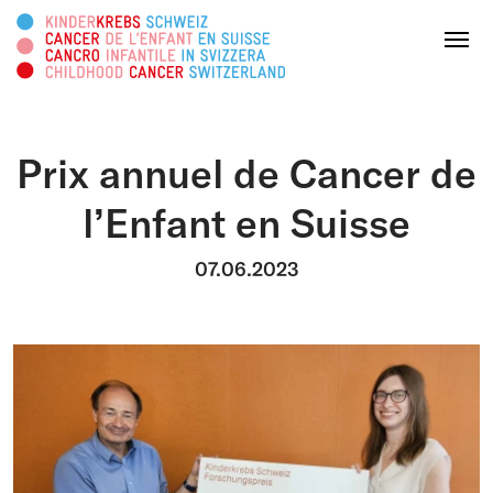
Rechercher sur ce site web
Menu
Prix annuel de Cancer de
FAIRE UN DON
l’Enfant en Suisse
À propos
07.06.2023
Domaines d’action
Survivorship
Plateforme d'info