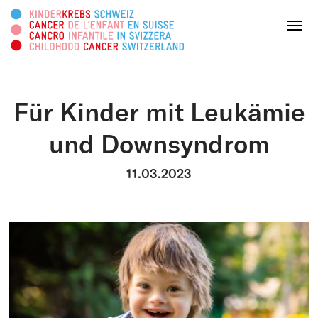
Rechercher sur ce site web
Menu
Für Kinder mit Leukämie
FAIRE UN DON
und Downsyndrom
À propos
11.03.2023
Domaines d’action
Survivorship
Plateforme d'info