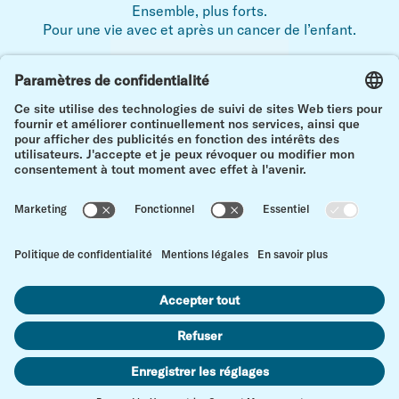
Ensemble, plus forts.
Pour une vie avec et après un cancer de l’enfant.
Mentions légales
Déclaration de protection des données
Contact
en h
Paramètres des cookies
© Kinderkrebs Schweiz