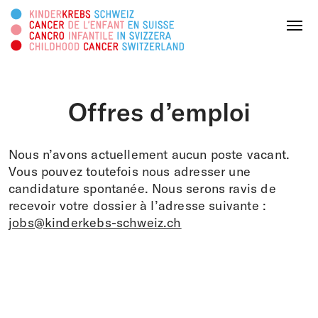
Rechercher sur ce site web
Menu
Offres d’emploi
FAIRE UN DON
Nous n’avons actuellement aucun poste vacant.
À propos
Vous pouvez toutefois nous adresser une
candidature spontanée. Nous serons ravis de
recevoir votre dossier à l’adresse suivante :
Domaines d’action
jobs@kinderkebs-schweiz.ch
Survivorship
Plateforme d'info