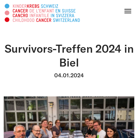
Search this web page
Menu
Survivors-Treffen 2024 in
DONATE
Biel
About us
04.01.2024
Areas of activity
Survivorship
Information platform