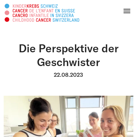
Search this web page
Menu
Die Perspektive der
DONATE
Geschwister
About us
22.08.2023
Areas of activity
Survivorship
Information platform