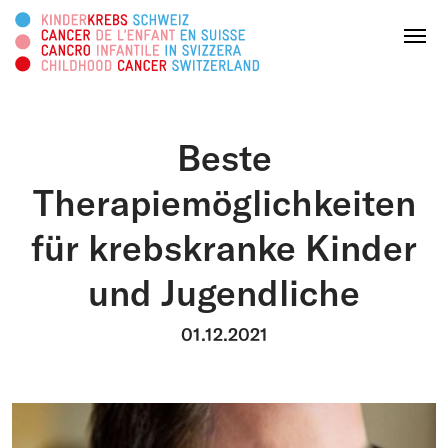
Search this web page
Menu
Beste
DONATE
Therapiemöglichkeiten
für krebskranke Kinder
About us
und Jugendliche
Areas of activity
01.12.2021
Survivorship
Information platform