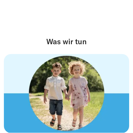
Spenden
FR
EN
IT
DE
Was wir tun