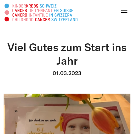
Diese Webseite durchsuchen
Menu
Viel Gutes zum Start ins
SPENDEN
Jahr
Über uns
01.03.2023
Tätigkeitsbereiche
Survivorship
Infoplattform