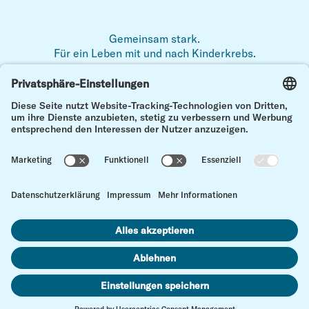
Gemeinsam stark.
Für ein Leben mit und nach Kinderkrebs.
Zum 
Impressum
Datenschutz
Kontakt
Cookie Einstellungen
© Kinderkrebs Schweiz