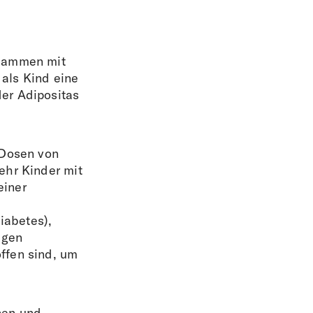
usammen mit
als Kind eine
er Adipositas
 Dosen von
ehr Kinder mit
einer
iabetes),
igen
ffen sind, um
nen und -