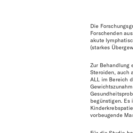
Die Forschungsgr
Forschenden aus 
akute lymphatisc
(starkes Übergewi
Zur Behandlung e
Steroiden, auch 
ALL im Bereich d
Gewichtszunahme 
Gesundheitsprob
begünstigen. Es 
Kinderkrebspatie
vorbeugende Mas
Für die Studie h