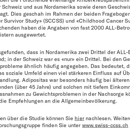
r Schweiz und aus Nordamerika sowie deren Geschwi
ragt. Dies geschah im Rahmen der beiden Fragebogen
r Survivor Study» (SCCSS) und «Childhood Cancer Su
schenden haben die Angaben von fast 2000 ALL-Betro
stern ausgewertet.
gefunden, dass in Nordamerika zwei Drittel der ALL-
d; in der Schweiz war es «nur» ein Drittel. Bei den G
probleme ähnlich häufig angegeben. Das bedeutet, d
as soziale Umfeld einen viel stärkeren Einfluss auf 
andlung. Adipositas war besonders häufig bei älteren
nden (über 45 Jahre) und solchen mit tiefem Einkom
snahmen zu Gewichtsproblemen in der Nachsorge k
 die Empfehlungen an die Allgemeinbevölkerung.
en über die Studie können Sie
hier
nachlesen. Weite
orschungsgruppe finden Sie unter
www.swiss-ccss.ch