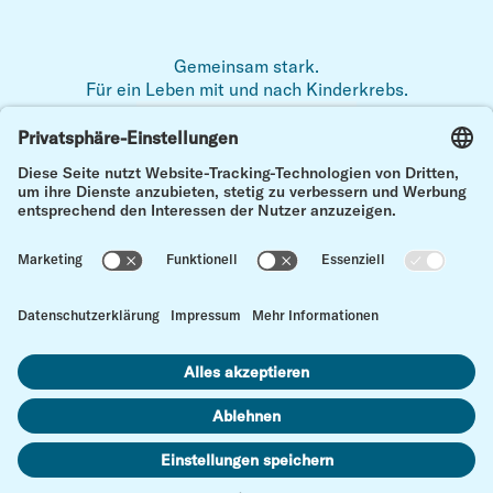
Gemeinsam stark.
Für ein Leben mit und nach Kinderkrebs.
Zum 
Impressum
Datenschutz
Kontakt
Cookie Einstellungen
© Kinderkrebs Schweiz