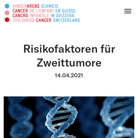
Diese Webseite durchsuchen
Menu
Risikofaktoren für
SPENDEN
Zweittumore
Über uns
14.04.2021
Tätigkeitsbereiche
Survivorship
Infoplattform