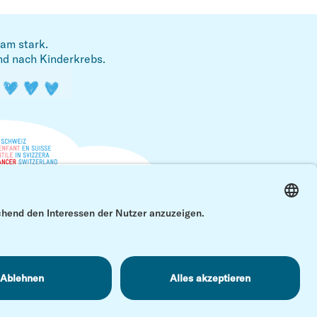
am stark.
nd nach Kinderkrebs.
Zum A