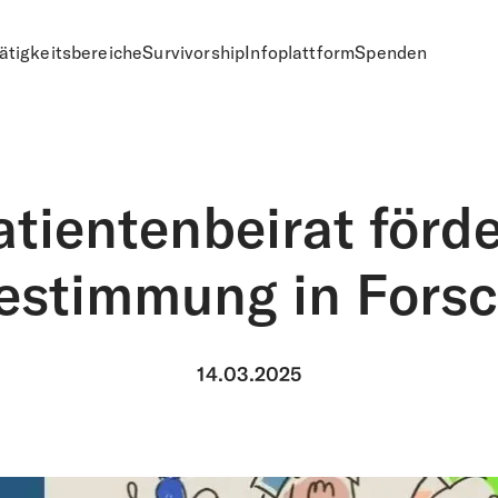
ätigkeitsbereiche
Survivorship
Infoplattform
Spenden
n
atientenbeirat förde
estimmung in Fors
14.03.2025