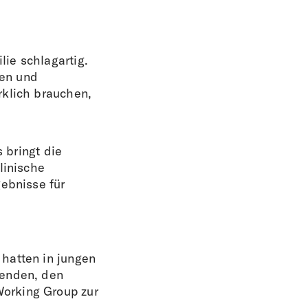
ie schlagartig.
gen und
rklich brauchen,
 bringt die
linische
gebnisse für
hatten in jungen
henden, den
orking Group zur