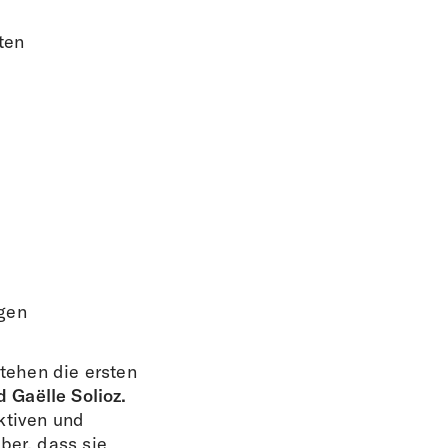
ten
ngen
tehen die ersten
d Gaëlle Solioz.
ktiven und
ber, dass sie