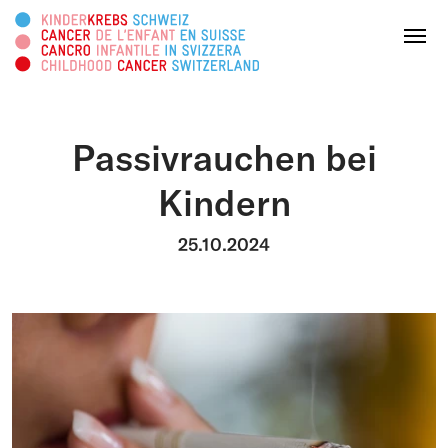
Diese Webseite durchsuchen
Menu
Passivrauchen bei
SPENDEN
Kindern
Über uns
25.10.2024
Tätigkeitsbereiche
Survivorship
Infoplattform