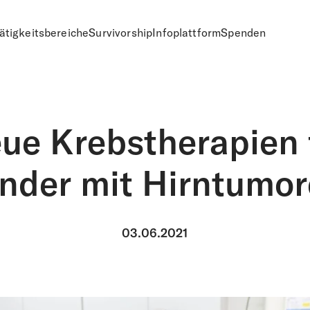
ätigkeitsbereiche
Survivorship
Infoplattform
Spenden
n
ue Krebstherapien 
nder mit Hirntumo
03.06.2021