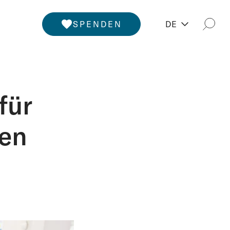
SPENDEN
DE
Such
für
ren