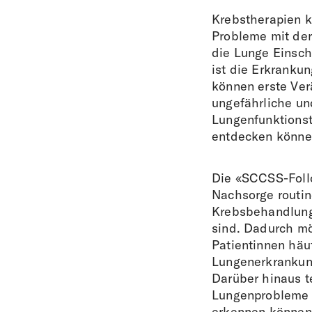
Krebstherapien 
Probleme mit de
die Lunge Einsch
ist die Erkrankun
können erste Ver
ungefährliche u
Lungenfunktionst
entdecken könne
Die «SCCSS-Follo
Nachsorge routin
Krebsbehandlunge
sind. Dadurch mö
Patientinnen häu
Lungenerkrankung
Darüber hinaus t
Lungenprobleme 
erkennen können