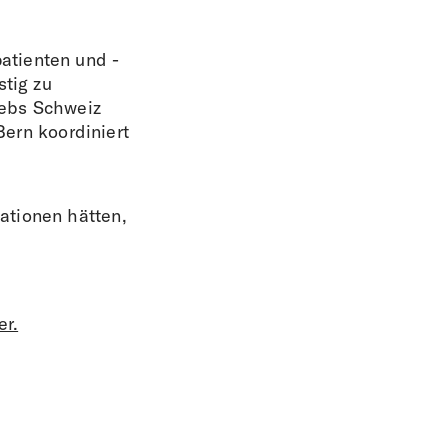
atienten und -
stig zu
rebs Schweiz
Bern koordiniert
ationen hätten,
er.