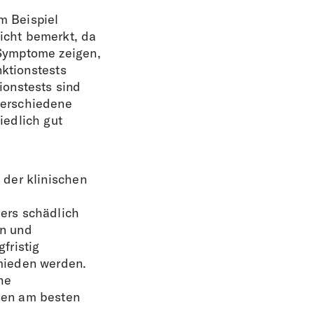
m Beispiel
icht bemerkt, da
 Symptome zeigen,
nktionstests
ionstests sind
verschiedene
iedlich gut
 der klinischen
ers schädlich
en und
fristig
mieden werden.
he
nen am besten