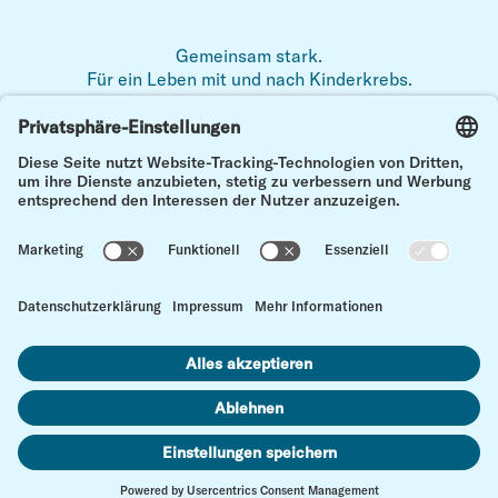
Gemeinsam stark.
Für ein Leben mit und nach Kinderkrebs.
Zum 
Impressum
Datenschutz
Kontakt
Cookie Einstellungen
© Kinderkrebs Schweiz