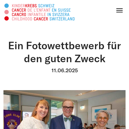
Diese Webseite durchsuchen
Menu
Ein Fotowettbewerb für
SPENDEN
den guten Zweck
Über uns
11.06.2025
Tätigkeitsbereiche
Survivorship
Infoplattform