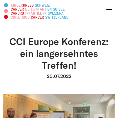
Diese Webseite durchsuchen
Menu
CCI Europe Konferenz:
SPENDEN
ein langersehntes
Treffen!
Über uns
20.07.2022
Tätigkeitsbereiche
Survivorship
Infoplattform