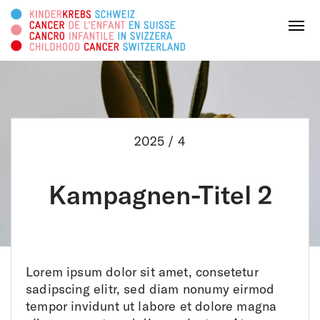
Diese Webseite durchsuchen
Menu
SPENDEN
2025 / 4
Über uns
Kampagnen-Titel 2
Tätigkeitsbereiche
Survivorship
Lorem ipsum dolor sit amet, consetetur
Infoplattform
sadipscing elitr, sed diam nonumy eirmod
tempor invidunt ut labore et dolore magna