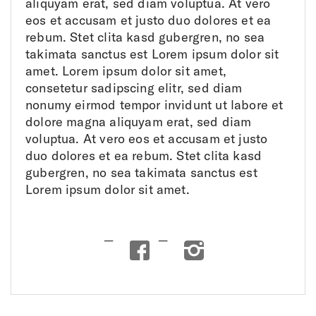
Spenden
aliquyam erat, sed diam voluptua. At vero
eos et accusam et justo duo dolores et ea
rebum. Stet clita kasd gubergren, no sea
FR
EN
IT
DE
takimata sanctus est Lorem ipsum dolor sit
amet. Lorem ipsum dolor sit amet,
consetetur sadipscing elitr, sed diam
nonumy eirmod tempor invidunt ut labore et
dolore magna aliquyam erat, sed diam
voluptua. At vero eos et accusam et justo
duo dolores et ea rebum. Stet clita kasd
gubergren, no sea takimata sanctus est
Lorem ipsum dolor sit amet.
Facebook
Instagram