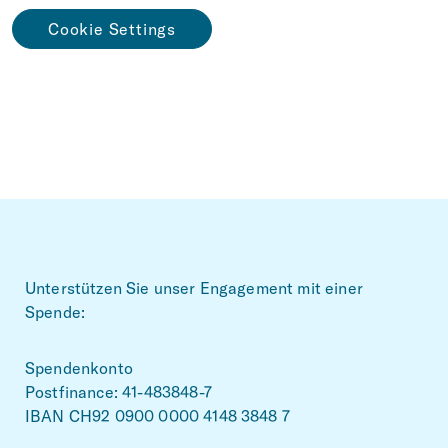
Spenden
Cookie Settings
FR
EN
IT
DE
Footer
Unterstützen Sie unser Engagement mit einer
Spende:
Spendenkonto
Postfinance: 41-483848-7
IBAN CH92 0900 0000 4148 3848 7